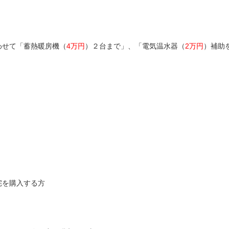
わせて「蓄熱暖房機（
4万円
）２台まで」、「電気温水器（
2万円
）補助
宅を購入する方