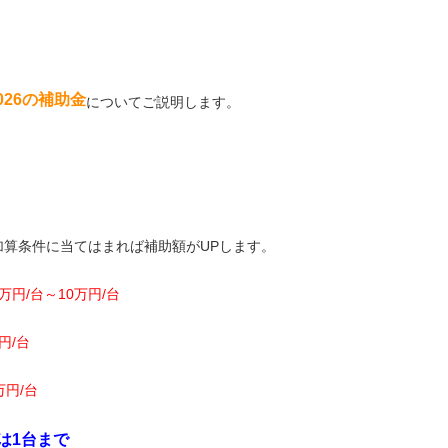
026の補助金
についてご説明します。
算条件に当てはまれば補助額がUPします。
7万円/台～10万円/台
円/台
万円/台
は1台まで