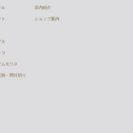
ラル
店内紹介
ント
ショップ案内
アル
ッコ
アムモリス
遮熱・間仕切り