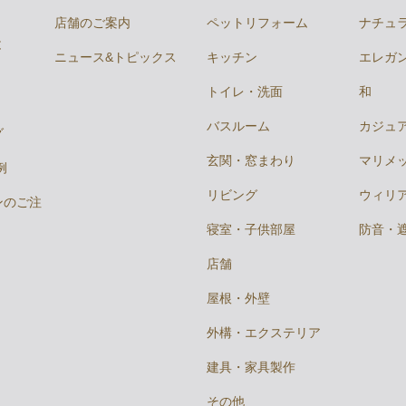
店舗のご案内
ペットリフォーム
ナチュ
と
ニュース&トピックス
キッチン
エレガ
トイレ・洗面
和
バスルーム
カジュ
グ
玄関・窓まわり
マリメ
例
リビング
ウィリ
ンのご注
寝室・子供部屋
防音・
店舗
屋根・外壁
外構・エクステリア
建具・家具製作
その他