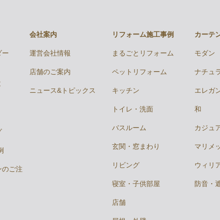
会社案内
リフォーム施工事例
カーテ
ダー
運営会社情報
まるごとリフォーム
モダン
店舗のご案内
ペットリフォーム
ナチュ
と
ニュース&トピックス
キッチン
エレガ
トイレ・洗面
和
バスルーム
カジュ
グ
玄関・窓まわり
マリメ
例
リビング
ウィリ
ンのご注
寝室・子供部屋
防音・
店舗